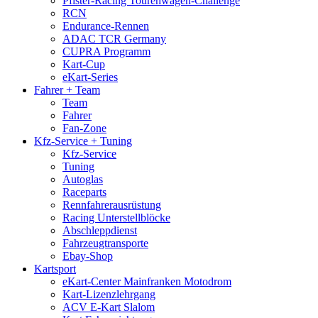
Pfister-Racing Tourenwagen-Challenge
RCN
Endurance-Rennen
ADAC TCR Germany
CUPRA Programm
Kart-Cup
eKart-Series
Fahrer + Team
Team
Fahrer
Fan-Zone
Kfz-Service + Tuning
Kfz-Service
Tuning
Autoglas
Raceparts
Rennfahrer­ausrüstung
Racing Unterstell­blöcke
Abschlepp­dienst
Fahrzeug­transporte
Ebay-Shop
Kartsport
eKart-Center Mainfranken Motodrom
Kart-Lizenzlehrgang
ACV E-Kart Slalom