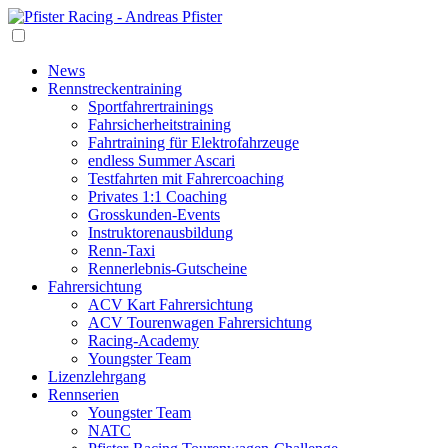
News
Rennstrecken­training
Sportfahrertrainings
Fahrsicherheits­training
Fahr­training für Elektrofahrzeuge
endless Summer Ascari
Testfahrten mit Fahrercoaching
Privates 1:1 Coaching
Grosskunden-Events
Instruktoren­ausbildung
Renn-Taxi
Rennerlebnis-Gutscheine
Fahrersichtung
ACV Kart Fahrersichtung
ACV Tourenwagen Fahrersichtung
Racing-Academy
Youngster Team
Lizenzlehrgang
Rennserien
Youngster Team
NATC