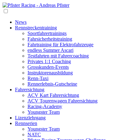
News
Rennstrecken­training
Sportfahrertrainings
Fahrsicherheits­training
Fahr­training für Elektrofahrzeuge
endless Summer Ascari
Testfahrten mit Fahrercoaching
Privates 1:1 Coaching
Grosskunden-Events
Instruktoren­ausbildung
Renn-Taxi
Rennerlebnis-Gutscheine
Fahrersichtung
ACV Kart Fahrersichtung
ACV Tourenwagen Fahrersichtung
Racing-Academy
Youngster Team
Lizenzlehrgang
Rennserien
Youngster Team
NATC