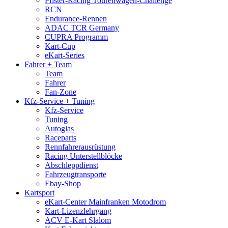
Pfister-Racing Tourenwagen-Challenge
RCN
Endurance-Rennen
ADAC TCR Germany
CUPRA Programm
Kart-Cup
eKart-Series
Fahrer + Team
Team
Fahrer
Fan-Zone
Kfz-Service + Tuning
Kfz-Service
Tuning
Autoglas
Raceparts
Rennfahrer­ausrüstung
Racing Unterstell­blöcke
Abschlepp­dienst
Fahrzeug­transporte
Ebay-Shop
Kartsport
eKart-Center Mainfranken Motodrom
Kart-Lizenzlehrgang
ACV E-Kart Slalom