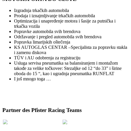
Izgradnja trkačkih automobila
Prodaja i iznajmljivanje trkačkih automobila
Optimizacija i unapređenje motora i šasije za putnička i
trkačka vozila
Popravke automobila svih brendova
Održavanje i pregled automobila svih brendova
Popravka limarijskih oštečenja
KS AUTOGLAS CENTAR –Specijalista za popravku stakla
i zamenu diskova
TÜV i AU odobrenja za registraciju
Usluga servisa pneumatika sa balansiranjem i montažom
takođe za velike točkovee: Stezaljke od 12 “do 33” i širine
oboda do 15 “, kao i ugradnja pneumatika RUNFLAT
I još mnogo toga …
Partner des Pfister Racing Teams