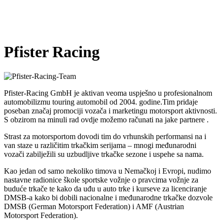
Pfister Racing
Pfister-Racing GmbH je aktivan veoma uspješno u profesionalnom
automobilizmu touring automobil od 2004. godine.Tim pridaje
poseban značaj promociji vozača i marketingu motorsport aktivnosti.
S obzirom na minuli rad ovdje možemo računati na jake partnere .
Strast za motorsportom dovodi tim do vrhunskih performansi na i
van staze u različitim trkačkim serijama – mnogi međunarodni
vozači zabilježili su uzbudljive trkačke sezone i uspehe sa nama.
Kao jedan od samo nekoliko timova u Nemačkoj i Evropi, nudimo
nastavne radionice škole sportske vožnje o pravcima vožnje za
buduće trkače te kako da uđu u auto trke i kurseve za licenciranje
DMSB-a kako bi dobili nacionalne i međunarodne trkačke dozvole
DMSB (German Motorsport Federation) i AMF (Austrian
Motorsport Federation).