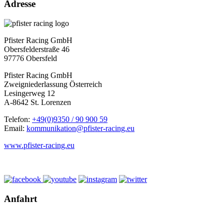
Adresse
Pfister Racing GmbH
Obersfelderstraße 46
97776 Obersfeld
Pfister Racing GmbH
Zweigniederlassung Österreich
Lesingerweg 12
A-8642 St. Lorenzen
Telefon:
+49(0)9350 / 90 900 59
Email:
kommunikation@pfister-racing.eu
www.pfister-racing.eu
Anfahrt