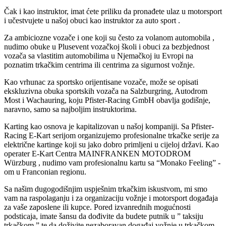
Čak i kao instruktor, imat ćete priliku da pronađete ulaz u motorsport
i učestvujete u našoj obuci kao instruktor za auto sport .
Za ambiciozne vozače i one koji su često za volanom automobila ,
nudimo obuke u Plusevent vozačkoj školi i obuci za bezbjednost
vozača sa vlastitim automobilima u Njemačkoj iu Evropi na
poznatim trkačkim centrima ili centrima za sigurnost vožnje.
Kao vrhunac za sportsko orijentisane vozače, može se opisati
ekskluzivna obuka sportskih vozača na Salzburgring, Autodrom
Most i Wachauring, koju Pfister-Racing GmbH obavlja godišnje,
naravno, samo sa najboljim instruktorima.
Karting kao osnova je kapitalizovan u našoj kompaniji. Sa Pfister-
Racing E-Kart serijom organizujemo profesionalne trkačke serije za
električne kartinge koji su jako dobro primljeni u cijeloj državi. Kao
operater E-Kart Centra MAINFRANKEN MOTODROM
Würzburg , nudimo vam profesionalnu kartu sa “Monako Feeling” -
om u Franconian regionu.
Sa našim dugogodišnjim uspješnim trkačkim iskustvom, mi smo
vam na raspolaganju i za organizaciju vožnje i motorsport događaja
za vaše zaposlene ili kupce. Pored izvanrednih mogućnosti
podsticaja, imate šansu da dođivite da budete putnik u ” taksiju
trkačkom ” te da doživite nezaboravan događaj vožnje u trkačkom