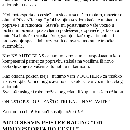
automobilu na stazi..
“Od motorsporta do ceste” – u skladu sa našim motom, možete se
obratiti Pfister-Racing GmbH svojim vozilom kada je u pitanju
popravka ili radionica . Štaviše, mi postavljamo vaše vozilo u
različitim fazama i postavljamo podešavanja opterećenja kola za
putnička i trkačka vozila. Do izgradnje trkačkog automobila i
proizvodnje specijalnih rezervnih delova za motore te trkačke
automobile.
Kao KS AUTOGLAS centar , mi smo vam na raspolaganju kao
kompetentni partner za popravku stakala na vozilima ili novo
zastakljivanje na vašem automobilu ili kamionu.
Kao odlična poklon ideja , nudimo vam VOUCHERS za trkačko
iskustvo gdje Vam omogućavamo da se okušate u vožnji trkačkog
automobila.
Sve naše usluge i robe možete pogledati ili kupiti u našem eShopu .
ONE-STOP-SHOP – ZAŠTO TREBA da NASTAVITE?
Zajedno na cilju! Ko koči kasnije brže stiže!
AUTO SERVIS PFISTER RACING “OD
MOTORSPORTA DO CESTE”