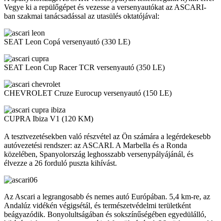
Vegye ki a repülőgépet és vezesse a versenyautókat az ASCARI-
ban szakmai tanácsadással az utasülés oktatójával:
SEAT Leon Copá versenyautó (330 LE)
SEAT Leon Cup Racer TCR versenyautó (350 LE)
CHEVROLET Cruze Eurocup versenyautó (150 LE)
CUPRA Ibiza V1 (120 KM)
A tesztvezetésekben való részvétel az Ön számára a legérdekesebb
autóvezetési rendszer: az ASCARI. A Marbella és a Ronda
közelében, Spanyolország leghosszabb versenypályájánál, és
élvezze a 26 forduló puszta kihívást.
Az Ascari a legrangosabb és nemes autó Európában. 5,4 km-re, az
Andalúz vidékén végigsétál, és természetvédelmi területként
beágyazódik. Bonyolultságában és sokszínűségében egyedülálló,