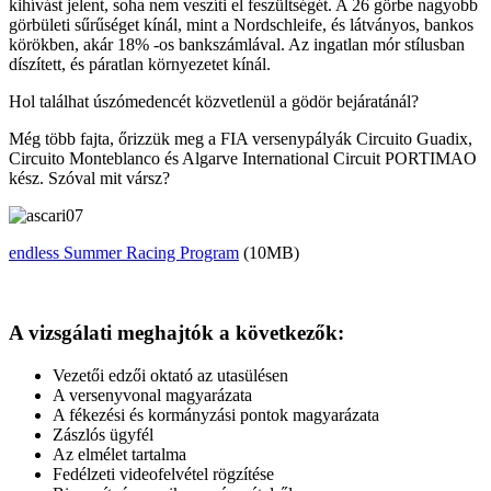
kihívást jelent, soha nem veszíti el feszültségét. A 26 görbe nagyobb
görbületi sűrűséget kínál, mint a Nordschleife, és látványos, bankos
körökben, akár 18% -os bankszámlával. Az ingatlan mór stílusban
díszített, és páratlan környezetet kínál.
Hol találhat úszómedencét közvetlenül a gödör bejáratánál?
Még több fajta, őrizzük meg a FIA versenypályák Circuito Guadix,
Circuito Monteblanco és Algarve International Circuit PORTIMAO
kész. Szóval mit vársz?
endless Summer Racing Program
(10MB)
A vizsgálati meghajtók a következők:
Vezetői edzői oktató az utasülésen
A versenyvonal magyarázata
A fékezési és kormányzási pontok magyarázata
Zászlós ügyfél
Az elmélet tartalma
Fedélzeti videofelvétel rögzítése