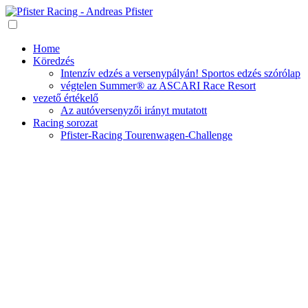
Home
Köredzés
Intenzív edzés a versenypályán! Sportos edzés szórólap
végtelen Summer® az ASCARI Race Resort
vezető értékelő
Az autóversenyzői irányt mutatott
Racing sorozat
Pfister-Racing Tourenwagen-Challenge